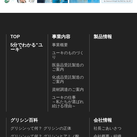
TOP
事業内容
製品情報
5分でわかる“ユ
事業概要
ーキ”
ユーキのものづく
り
医薬品受託製造の
ご案内
化成品受託製造の
ご案内
資材調達のご案内
ユーキの仕事
～私たちが選ばれ
続ける理由～
グリシン百科
会社情報
グリシンって何？ グリシンの正体
社長ごあいさつ
グリシンって何？ グリシンとアミノ酸
会社概要・組織