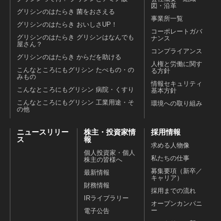
図・沿革
グリシンのはたらき 菌をおさえる
事業所一覧
グリシンのはたらき おいしさUP！
コーポレートガバ
グリシンのはたらき グリシンはなんでも
ナンス
屋さん？
コンプライアンス
グリシンのはたらき からだを助ける
人権と労働に関す
こんなところにもグリシン たべもの・の
る方針
みもの
情報セキュリティ
こんなところにもグリシン 病院・くすり
基本方針
こんなところにもグリシン 工業用途・そ
環境への取り組み
の他
ニュースリリー
株主・投資家情
採用情報
ス
報
求める人物像
個人投資家・個人
私たちの仕事
株主の皆様へ
募集要項（新卒／
最新情報
キャリア）
財務情報
採用までの流れ
IRライブラリー
オープンカンパニ
ー
電子公告