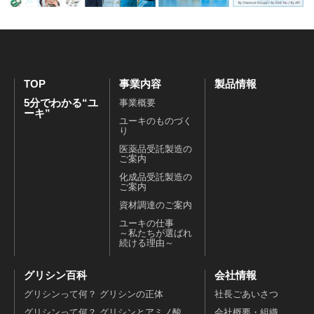
TOP
事業内容
製品情報
5分でわかる“ユ
事業概要
ーキ”
ユーキのものづく
り
医薬品受託製造の
ご案内
化成品受託製造の
ご案内
資材調達のご案内
ユーキの仕事
～私たちが選ばれ
続ける理由～
グリシン百科
会社情報
グリシンって何？ グリシンの正体
社長ごあいさつ
グリシンって何？ グリシンとアミノ酸
会社概要・組織