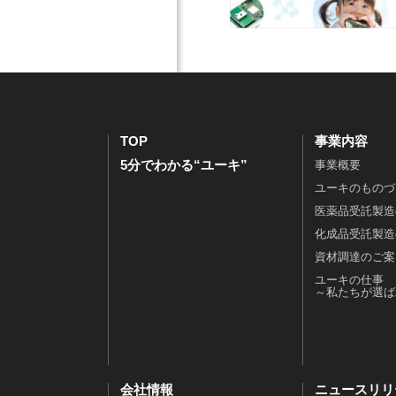
資
ン
ラ
ン
材
プ
リ
カ
調
ラ
ー
ン
達
イ
電
パ
の
ア
子
ニ
ご
ン
公
ー
案
ス
告
エ
内
人
ン
TOP
事業内容
ユ
権
ト
5分でわかる“ユーキ”
事業概要
ー
と
リ
ユーキのものづ
キ
労
ー
医薬品受託製造
の
働
（
仕
に
新
化成品受託製造
事
関
卒
資材調達のご案
～
す
）
ユーキの仕事
私
る
エ
～私たちが選ば
た
方
ン
ち
針
ト
が
情
リ
選
報
ー
ば
セ
（
会社情報
ニュースリリ