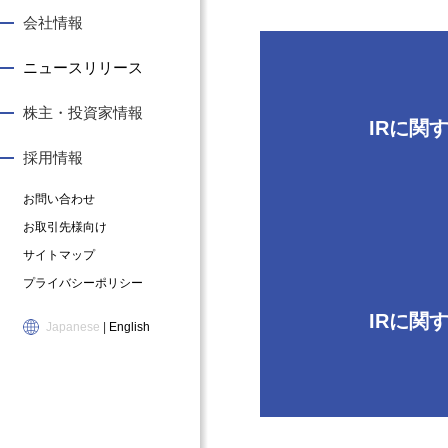
会社情報
ニュースリリース
株主・投資家情報
IRに関
事
社
株
求
業
長
主
め
採用情報
概
ご
・
る
要
あ
投
人
お問い合わせ
ユ
い
資
物
お取引先様向け
ー
さ
家
像
サイトマップ
キ
つ
情
私
の
会
報
た
プライバシーポリシー
も
社
個
ち
IRに関
の
概
人
の
Japanese
|
English
づ
要
投
仕
く
・
資
事
り
組
家
募
医
織
・
集
薬
図
個
要