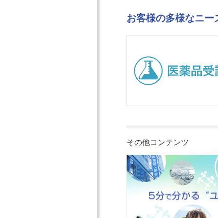
品
・
人
項
受
沿
株
（
お客様の多様なニー
託
革
主
新
製
事
の
卒
造
業
皆
／
の
所
様
キ
ご
一
へ
ャ
案
覧
最
リ
内
コ
新
ア
化
ー
情
）
成
ポ
報
採
品
レ
財
用
受
ー
務
ま
その他コンテンツ
託
ト
情
で
製
ガ
報
の
造
バ
I
流
の
ナ
R
れ
ご
ン
ラ
オ
案
ス
イ
ー
内
コ
ブ
プ