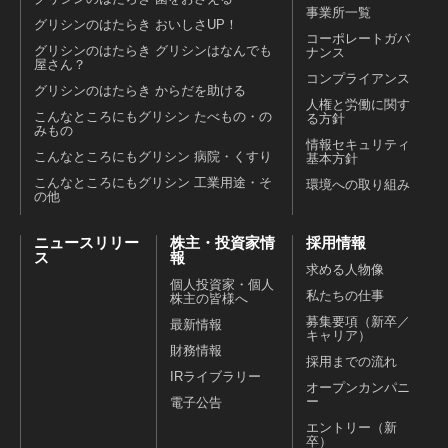
事業所一覧
グリシンのはたらき おいしさUP！
コーポレートガバ
グリシンのはたらき グリシンはなんでも
ナンス
屋さん？
コンプライアンス
グリシンのはたらき からだを助ける
人権と労働に関す
こんなところにもグリシン たべもの・の
る方針
みもの
情報セキュリティ
こんなところにもグリシン 病院・くすり
基本方針
こんなところにもグリシン 工業用途・そ
環境への取り組み
の他
ニュースリリー
株主・投資家情
採用情報
ス
報
求める人物像
個人投資家・個人
私たちの仕事
株主の皆様へ
募集要項（新卒／
最新情報
キャリア）
財務情報
採用までの流れ
IRライブラリー
オープンカンパニ
ー
電子公告
エントリー（新
卒）