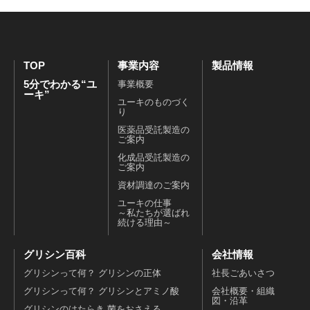
TOP
事業内容
製品情報
5分でわかる“ユ
事業概要
ーキ”
ユーキのものづく
り
医薬品受託製造の
ご案内
化成品受託製造の
ご案内
資材調達のご案内
ユーキの仕事
～私たちが選ばれ
続ける理由～
グリシン百科
会社情報
グリシンって何？ グリシンの正体
社長ごあいさつ
グリシンって何？ グリシンとアミノ酸
会社概要・組織
図・沿革
グリシンのはたらき 菌をおさえる