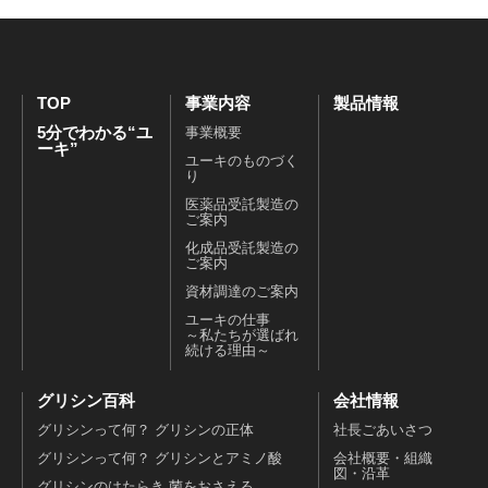
TOP
事業内容
製品情報
5分でわかる“ユ
事業概要
ーキ”
ユーキのものづく
り
医薬品受託製造の
ご案内
化成品受託製造の
ご案内
資材調達のご案内
ユーキの仕事
～私たちが選ばれ
続ける理由～
グリシン百科
会社情報
グリシンって何？ グリシンの正体
社長ごあいさつ
グリシンって何？ グリシンとアミノ酸
会社概要・組織
図・沿革
グリシンのはたらき 菌をおさえる