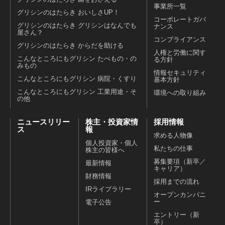
事業所一覧
グリシンのはたらき おいしさUP！
コーポレートガバ
グリシンのはたらき グリシンはなんでも
ナンス
屋さん？
コンプライアンス
グリシンのはたらき からだを助ける
人権と労働に関す
こんなところにもグリシン たべもの・の
る方針
みもの
情報セキュリティ
こんなところにもグリシン 病院・くすり
基本方針
こんなところにもグリシン 工業用途・そ
環境への取り組み
の他
ニュースリリー
株主・投資家情
採用情報
ス
報
求める人物像
個人投資家・個人
私たちの仕事
株主の皆様へ
募集要項（新卒／
最新情報
キャリア）
財務情報
採用までの流れ
IRライブラリー
オープンカンパニ
ー
電子公告
エントリー（新
卒）