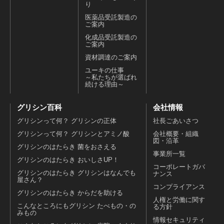
り
医薬品受託製造の
ご案内
化成品受託製造の
ご案内
資材調達のご案内
ユーキの仕事
～私たちが選ばれ
続ける理由～
グリシン百科
会社情報
グリシンって何？ グリシンの正体
社長ごあいさつ
グリシンって何？ グリシンとアミノ酸
会社概要・組織
図・沿革
グリシンのはたらき 菌をおさえる
事業所一覧
グリシンのはたらき おいしさUP！
コーポレートガバ
グリシンのはたらき グリシンはなんでも
ナンス
屋さん？
コンプライアンス
グリシンのはたらき からだを助ける
人権と労働に関す
こんなところにもグリシン たべもの・の
る方針
みもの
情報セキュリティ