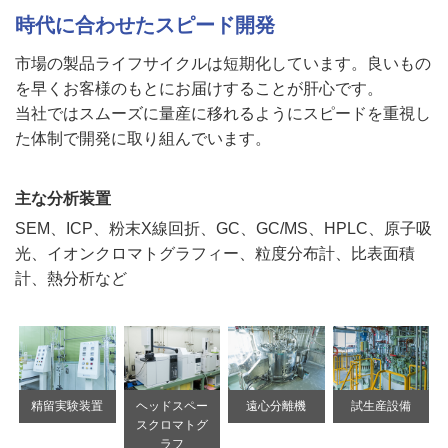
時代に合わせたスピード開発
市場の製品ライフサイクルは短期化しています。良いもの
を早くお客様のもとにお届けすることが肝心です。
当社ではスムーズに量産に移れるようにスピードを重視し
た体制で開発に取り組んでいます。
主な分析装置
SEM、ICP、粉末X線回折、GC、GC/MS、HPLC、原子吸
光、イオンクロマトグラフィー、粒度分布計、比表面積
計、熱分析など
精留実験装置
ヘッドスペー
遠心分離機
試生産設備
スクロマトグ
ラフ