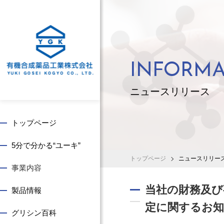
INFORMA
ニュースリリース
トップページ
5分で分かる“ユーキ”
トップページ
ニュースリリー
事業内容
事
社
株
求
当社の財務及び
製品情報
業
長
主
め
概
ご
・
る
定に関するお
グリシン百科
要
あ
投
人