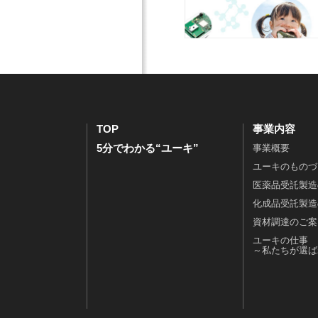
成
ポ
報
採
品
レ
財
用
受
ー
務
ま
託
ト
情
で
製
ガ
報
の
造
バ
I
流
の
ナ
R
れ
ご
ン
ラ
オ
TOP
事業内容
案
ス
イ
ー
5分でわかる“ユーキ”
事業概要
内
コ
ブ
プ
資
ン
ラ
ン
ユーキのものづ
材
プ
リ
カ
医薬品受託製造
調
ラ
ー
ン
化成品受託製造
達
イ
電
パ
資材調達のご案
の
ア
子
ニ
ユーキの仕事
ご
ン
公
ー
～私たちが選ば
案
ス
告
エ
内
人
ン
ユ
権
ト
ー
と
リ