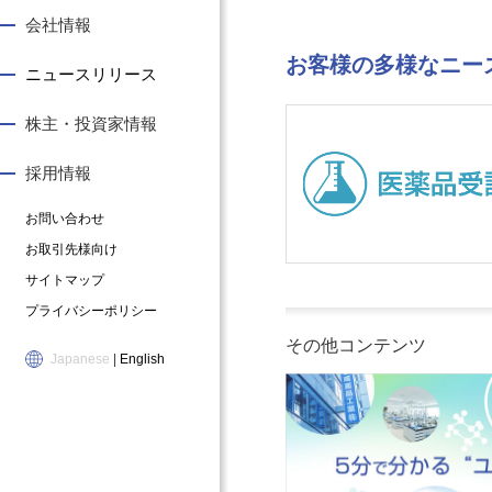
ユ
い
資
物
会社情報
ー
さ
家
像
キ
つ
情
私
お客様の多様なニー
ニュースリリース
の
会
報
た
も
社
個
ち
の
概
人
の
株主・投資家情報
づ
要
投
仕
く
・
資
事
採用情報
り
組
家
募
医
織
・
集
お問い合わせ
薬
図
個
要
お取引先様向け
品
・
人
項
サイトマップ
受
沿
株
（
プライバシーポリシー
託
革
主
新
製
事
の
卒
その他コンテンツ
Japanese
|
English
造
業
皆
／
の
所
様
キ
ご
一
へ
ャ
案
覧
最
リ
内
コ
新
ア
化
ー
情
）