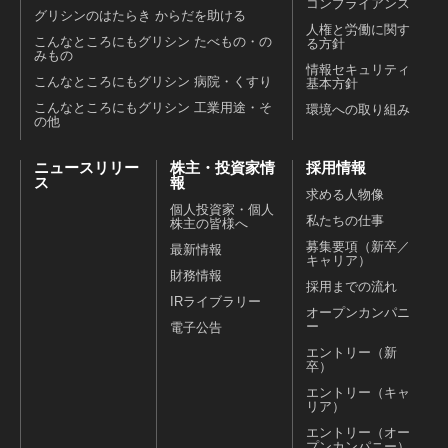
コンプライアンス
グリシンのはたらき からだを助ける
人権と労働に関す
こんなところにもグリシン たべもの・の
る方針
みもの
情報セキュリティ
こんなところにもグリシン 病院・くすり
基本方針
こんなところにもグリシン 工業用途・そ
環境への取り組み
の他
ニュースリリー
株主・投資家情
採用情報
ス
報
求める人物像
個人投資家・個人
私たちの仕事
株主の皆様へ
募集要項（新卒／
最新情報
キャリア）
財務情報
採用までの流れ
IRライブラリー
オープンカンパニ
ー
電子公告
エントリー（新
卒）
エントリー（キャ
リア）
エントリー（オー
プンカンパニー）