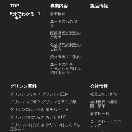
TOP
事業内容
製品情報
5分でわかる“ユ
事業概要
ーキ”
ユーキのものづく
り
医薬品受託製造の
ご案内
化成品受託製造の
ご案内
資材調達のご案内
ユーキの仕事
～私たちが選ばれ
続ける理由～
グリシン百科
会社情報
グリシンって何？ グリシンの正体
社長ごあいさつ
グリシンって何？ グリシンとアミノ酸
会社概要・組織
図・沿革
グリシンのはたらき 菌をおさえる
事業所一覧
グリシンのはたらき おいしさUP！
コーポレートガバ
グリシンのはたらき グリシンはなんでも
ナンス
屋さん？