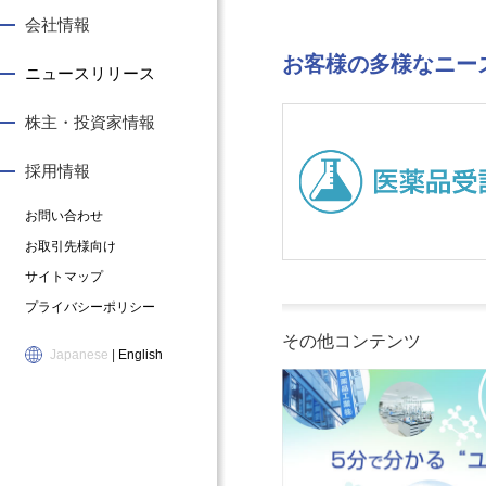
ユ
い
資
物
会社情報
ー
さ
家
像
キ
つ
情
私
お客様の多様なニー
ニュースリリース
の
会
報
た
も
社
個
ち
の
概
人
の
株主・投資家情報
づ
要
投
仕
く
・
資
事
採用情報
り
組
家
募
医
織
・
集
お問い合わせ
薬
図
個
要
お取引先様向け
品
・
人
項
サイトマップ
受
沿
株
（
プライバシーポリシー
託
革
主
新
製
事
の
卒
その他コンテンツ
Japanese
|
English
造
業
皆
／
の
所
様
キ
ご
一
へ
ャ
案
覧
最
リ
内
コ
新
ア
化
ー
情
）