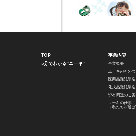
成
ポ
報
採
品
レ
財
用
受
ー
務
ま
託
ト
情
で
製
ガ
報
の
造
バ
I
流
の
ナ
R
れ
ご
ン
ラ
オ
TOP
事業内容
案
ス
イ
ー
5分でわかる“ユーキ”
事業概要
内
コ
ブ
プ
資
ン
ラ
ン
ユーキのものづ
材
プ
リ
カ
医薬品受託製造
調
ラ
ー
ン
化成品受託製造
達
イ
電
パ
資材調達のご案
の
ア
子
ニ
ユーキの仕事
ご
ン
公
ー
～私たちが選ば
案
ス
告
エ
内
人
ン
ユ
権
ト
ー
と
リ