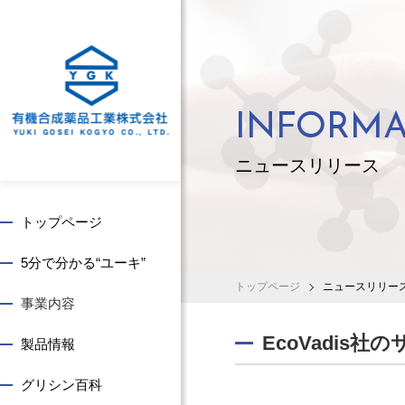
INFORMA
ニュースリリース
トップページ
5分で分かる“ユーキ”
トップページ
ニュースリリー
事業内容
事
社
株
求
EcoVadi
製品情報
業
長
主
め
概
ご
・
る
グリシン百科
要
あ
投
人