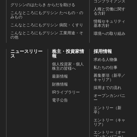
コンプライアンス
グリシンのはたらき からだを助ける
人権と労働に関す
こんなところにもグリシン たべもの・の
る方針
みもの
情報セキュリティ
こんなところにもグリシン 病院・くすり
基本方針
こんなところにもグリシン 工業用途・そ
環境への取り組み
の他
ニュースリリー
株主・投資家情
採用情報
ス
報
求める人物像
個人投資家・個人
私たちの仕事
株主の皆様へ
募集要項（新卒／
最新情報
キャリア）
財務情報
採用までの流れ
IRライブラリー
オープンカンパニ
ー
電子公告
エントリー（新
卒）
エントリー（キャ
リア）
エントリー（オー
プンカンパニー）