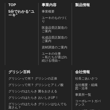
TOP
事業内容
製品情報
5分でわかる“ユ
事業概要
ーキ”
ユーキのものづく
り
医薬品受託製造の
ご案内
化成品受託製造の
ご案内
資材調達のご案内
ユーキの仕事
～私たちが選ばれ
続ける理由～
グリシン百科
会社情報
グリシンって何？ グリシンの正体
社長ごあいさつ
グリシンって何？ グリシンとアミノ酸
会社概要・組織
図・沿革
グリシンのはたらき 菌をおさえる
事業所一覧
グリシンのはたらき おいしさUP！
コーポレートガバ
グリシンのはたらき グリシンはなんでも
ナンス
屋さん？