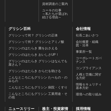
資材調達のご案内
ユーキの仕事
～私たちが選ばれ
続ける理由～
グリシン百科
会社情報
グリシンって何？ グリシンの正体
社長ごあいさつ
グリシンって何？ グリシンとアミノ酸
会社概要・組織
図・沿革
グリシンのはたらき 菌をおさえる
事業所一覧
グリシンのはたらき おいしさUP！
コーポレートガバ
グリシンのはたらき グリシンはなんでも
ナンス
屋さん？
コンプライアンス
グリシンのはたらき からだを助ける
人権と労働に関す
こんなところにもグリシン たべもの・の
る方針
みもの
情報セキュリティ
こんなところにもグリシン 病院・くすり
基本方針
こんなところにもグリシン 工業用途・そ
環境への取り組み
の他
ニュースリリー
株主・投資家情
採用情報