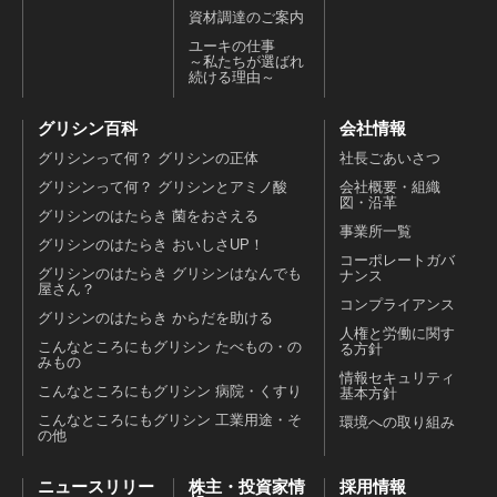
資材調達のご案内
ユーキの仕事
～私たちが選ばれ
続ける理由～
グリシン百科
会社情報
グリシンって何？ グリシンの正体
社長ごあいさつ
グリシンって何？ グリシンとアミノ酸
会社概要・組織
図・沿革
グリシンのはたらき 菌をおさえる
事業所一覧
グリシンのはたらき おいしさUP！
コーポレートガバ
グリシンのはたらき グリシンはなんでも
ナンス
屋さん？
コンプライアンス
グリシンのはたらき からだを助ける
人権と労働に関す
こんなところにもグリシン たべもの・の
る方針
みもの
情報セキュリティ
こんなところにもグリシン 病院・くすり
基本方針
こんなところにもグリシン 工業用途・そ
環境への取り組み
の他
ニュースリリー
株主・投資家情
採用情報