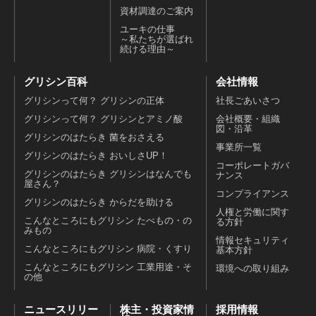
資材調達のご案内
ユーキの仕事
～私たちが選ばれ
続ける理由～
グリシン百科
会社情報
グリシンって何？ グリシンの正体
社長ごあいさつ
グリシンって何？ グリシンとアミノ酸
会社概要・組織
図・沿革
グリシンのはたらき 菌をおさえる
事業所一覧
グリシンのはたらき おいしさUP！
コーポレートガバ
グリシンのはたらき グリシンはなんでも
ナンス
屋さん？
コンプライアンス
グリシンのはたらき からだを助ける
人権と労働に関す
こんなところにもグリシン たべもの・の
る方針
みもの
情報セキュリティ
こんなところにもグリシン 病院・くすり
基本方針
こんなところにもグリシン 工業用途・そ
環境への取り組み
の他
ニュースリリー
株主・投資家情
採用情報