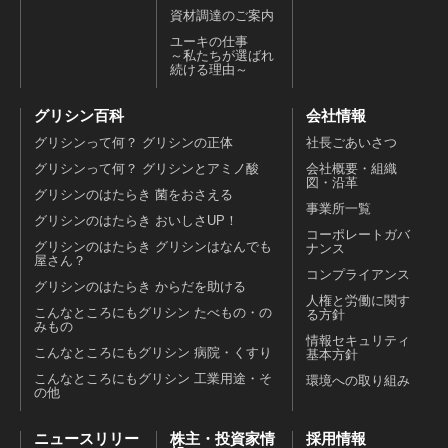
資材調達のご案内
ユーキの仕事
～私たちが選ばれ
続ける理由～
グリシン百科
会社情報
グリシンって何？ グリシンの正体
社長ごあいさつ
グリシンって何？ グリシンとアミノ酸
会社概要・組織
図・沿革
グリシンのはたらき 菌をおさえる
事業所一覧
グリシンのはたらき おいしさUP！
コーポレートガバ
グリシンのはたらき グリシンはなんでも
ナンス
屋さん？
コンプライアンス
グリシンのはたらき からだを助ける
人権と労働に関す
こんなところにもグリシン たべもの・の
る方針
みもの
情報セキュリティ
こんなところにもグリシン 病院・くすり
基本方針
こんなところにもグリシン 工業用途・そ
環境への取り組み
の他
ニュースリリー
株主・投資家情
採用情報