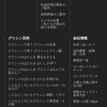
化成品受託製造の
ご案内
資材調達のご案内
ユーキの仕事
～私たちが選ばれ
続ける理由～
グリシン百科
会社情報
グリシンって何？ グリシンの正体
社長ごあいさつ
グリシンって何？ グリシンとアミノ酸
会社概要・組織
図・沿革
グリシンのはたらき 菌をおさえる
事業所一覧
グリシンのはたらき おいしさUP！
コーポレートガバ
グリシンのはたらき グリシンはなんでも
ナンス
屋さん？
コンプライアンス
グリシンのはたらき からだを助ける
人権と労働に関す
こんなところにもグリシン たべもの・の
る方針
みもの
情報セキュリティ
こんなところにもグリシン 病院・くすり
基本方針
こんなところにもグリシン 工業用途・そ
環境への取り組み
の他