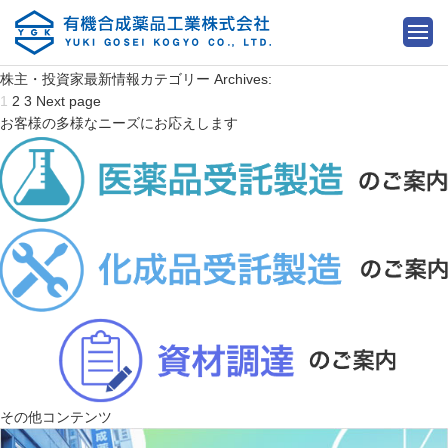
株主・投資家最新情報カテゴリー Archives:
P
P
P
P
1
2
3
Next page
o
a
a
a
お客様の多様なニーズにお応えします
s
g
g
g
t
e
e
e
s
p
a
g
i
n
a
t
i
o
n
その他コンテンツ